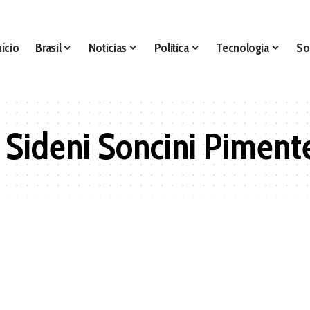
nício
Brasil
Noticias
Politica
Tecnologia
So
 Sideni Soncini Piment