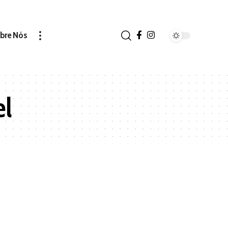
bre Nós
el