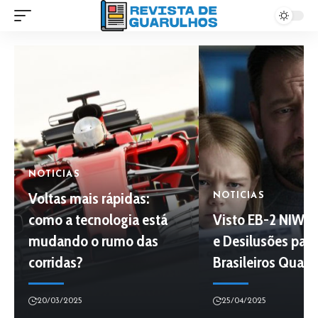
NOTICIAS
Voltas mais rápidas:
NOTICIAS
como a tecnologia está
Visto EB-2 NIW: 
mudando o rumo das
e Desilusões para
corridas?
Brasileiros Quali
20/03/2025
25/04/2025