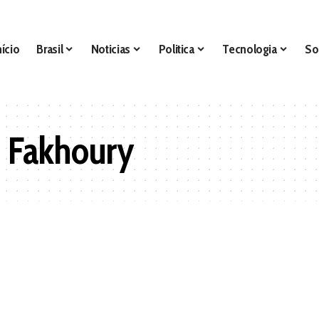
nício
Brasil
Noticias
Politica
Tecnologia
So
 Fakhoury