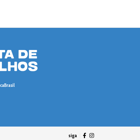
ica
Brasil
siga