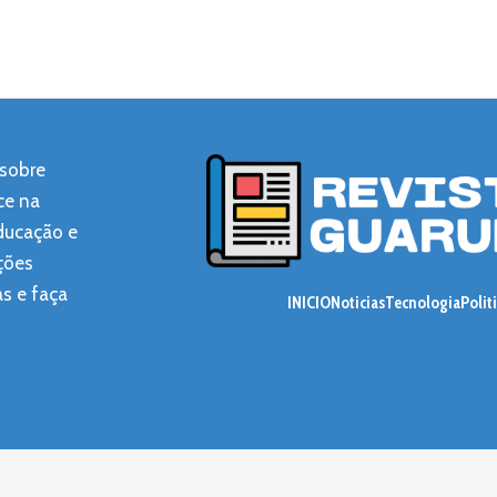
 sobre
ce na
educação e
ções
as e faça
INICIO
Noticias
Tecnologia
Polit