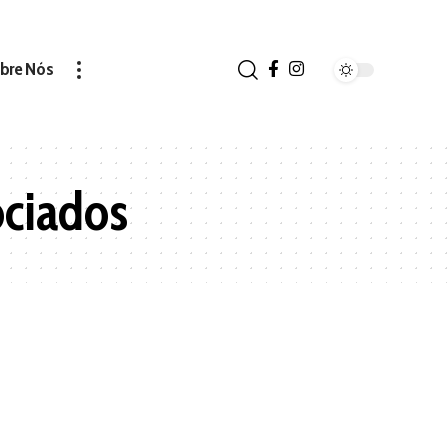
bre Nós
ciados