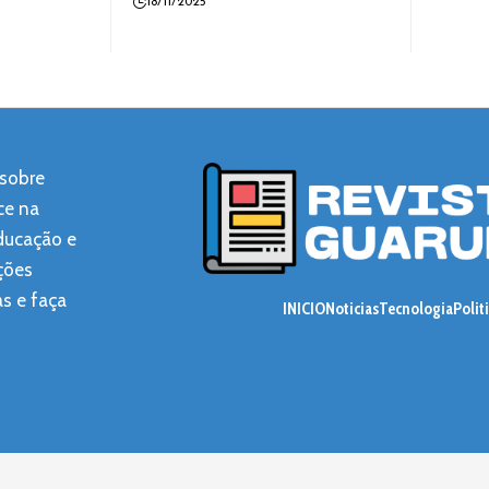
18/11/2025
 sobre
ce na
educação e
ções
as e faça
INICIO
Noticias
Tecnologia
Polit