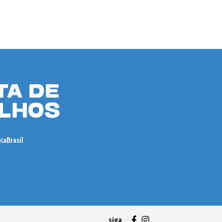
ica
Brasil
siga