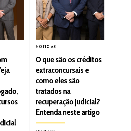
NOTICIAS
om
O que são os créditos
Veja
extraconcursais e
como eles são
ogado,
tratados na
cursos
recuperação judicial?
Entenda neste artigo
dicial