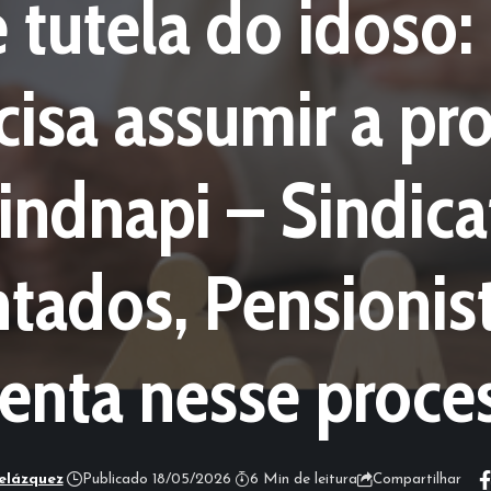
e tutela do idoso
cisa assumir a pr
indnapi – Sindica
tados, Pensionist
ienta nesse proce
elázquez
Publicado 18/05/2026
6 Min de leitura
Compartilhar