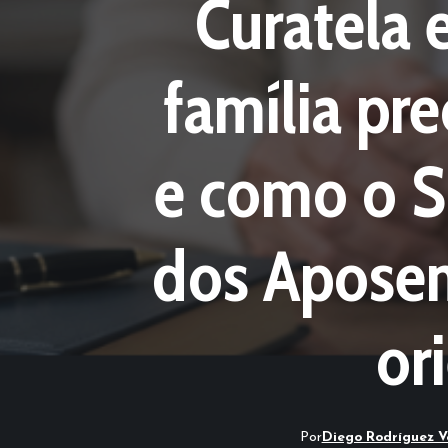
Curatela 
família pre
e como o S
dos Aposen
or
Por
Diego Rodríguez V