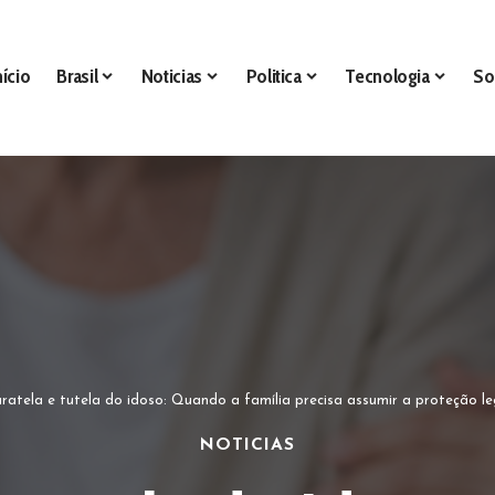
nício
Brasil
Noticias
Politica
Tecnologia
So
atela e tutela do idoso: Quando a família precisa assumir a proteção legal e como o Sindnapi – Sindicato 
NOTICIAS