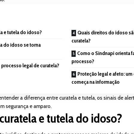
a e tutela do idoso?
Quais direitos do idoso s
curatela?
a do idoso se torna
Como o Sindnapi orienta f
processo?
processo legal de curatela?
Proteção legal e afeto: 
começa na informação
entender a diferença entre curatela e tutela, os sinais de alert
om segurança e amparo.
curatela e tutela do idoso?