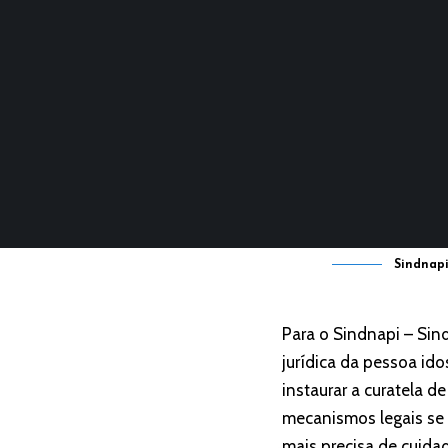
Sindnapi
Para o Sindnapi – Sin
jurídica da pessoa ido
instaurar a curatela 
mecanismos legais se 
mais precisa de cuida