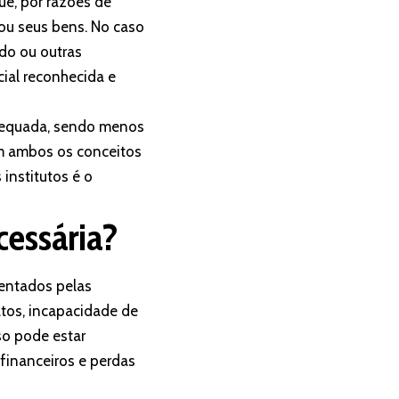
ue, por razões de
 ou seus bens. No caso
do ou outras
ial reconhecida e
adequada, sendo menos
m ambos os conceitos
 institutos é o
cessária?
rentados pelas
tos, incapacidade de
so pode estar
 financeiros e perdas