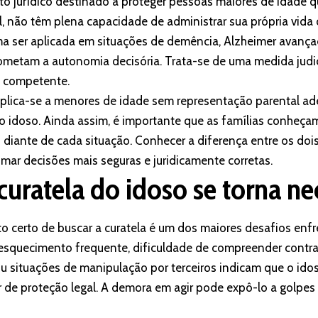
uto jurídico destinado a proteger pessoas maiores de idade q
l, não têm plena capacidade de administrar sua própria vida
ma ser aplicada em situações de demência, Alzheimer avança
metam a autonomia decisória. Trata-se de uma medida judic
z competente.
, aplica-se a menores de idade sem representação parental 
 idoso. Ainda assim, é importante que as famílias conheça
 diante de cada situação. Conhecer a diferença entre os dois
mar decisões mais seguras e juridicamente corretas.
uratela do idoso se torna ne
certo de buscar a curatela é um dos maiores desafios enf
 esquecimento frequente, dificuldade de compreender contra
ou situações de manipulação por terceiros indicam que o ido
r de proteção legal. A demora em agir pode expô-lo a golpes