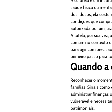
A curatela é um instit
saúde física ou menta
dos idosos, ela costu
condições que compro
autorizada por um jui
A tutela, por sua vez
comum no contexto do
para agir com precisão
primeiro passo para to
Quando a c
Reconhecer o momento 
famílias. Sinais como
administrar finanças 
vulnerável e necessita
patrimoniais.