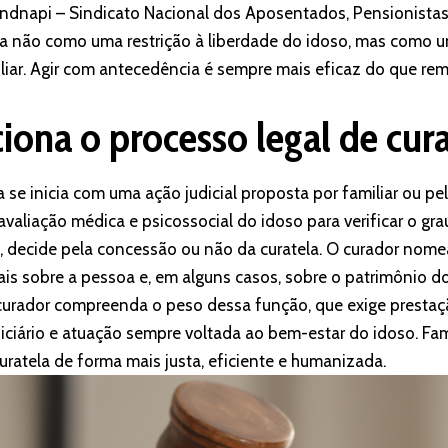
ndnapi – Sindicato Nacional dos Aposentados, Pensionistas 
da não como uma restrição à liberdade do idoso, mas como 
liar. Agir com antecedência é sempre mais eficaz do que rem
ona o processo legal de cura
 se inicia com uma ação judicial proposta por familiar ou pel
valiação médica e psicossocial do idoso para verificar o gra
 decide pela concessão ou não da curatela. O curador nome
ais sobre a pessoa e, em alguns casos, sobre o patrimônio do
curador compreenda o peso dessa função, que exige prestaç
diciário e atuação sempre voltada ao bem-estar do idoso. Fa
uratela de forma mais justa, eficiente e humanizada.