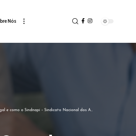
bre Nós
Nacional dos Aposentados, Pensionistas e Idosos orienta nesse processo