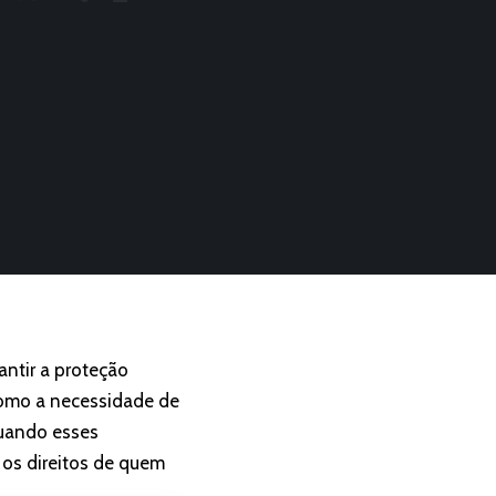
antir a proteção
 como a necessidade de
quando esses
 os direitos de quem