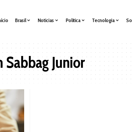
nício
Brasil
Noticias
Politica
Tecnologia
So
m Sabbag Junior