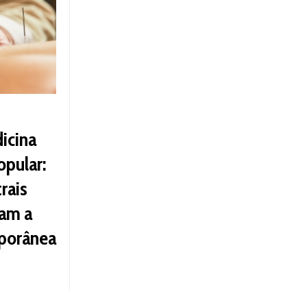
icina
opular:
rais
am a
porânea