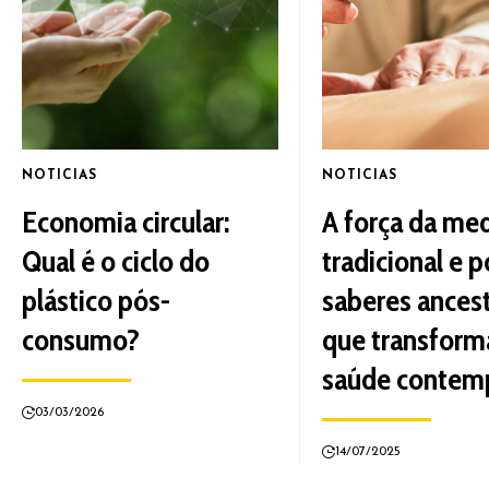
NOTICIAS
NOTICIAS
Economia circular:
A força da med
Qual é o ciclo do
tradicional e p
plástico pós-
saberes ancest
consumo?
que transform
saúde contem
03/03/2026
14/07/2025